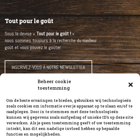
Tout pour le goût
Sous la devise «
Tout pour le goût !
«
nous sommes toujours à la recherche du meilleur
goût et vous pouvez le goûter.
INSCRIVEZ-VOUS À NOTRE NEWSLETTER
Beheer cookie
toestemming
HOME
NOS SAUCES
Om de beste ervaringen te bieden, gebruiken wij technologieën
zoals cookies om informatie over je apparaat op te slaan en/of te
NOTRE HISTOIRE
raadplegen. Door in te stemmen met deze technologieën
RECETTES
kunnen wij gegevens zoals surfgedrag of unieke ID's op deze site
verwerken. Als je geen toestemming geeft of uw toestemming
CAREER
intrekt, kan dit een nadelige invloed hebben op bepaalde
functies en mogelijkheden.
POUR LES