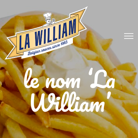
le nom ‘La
William’