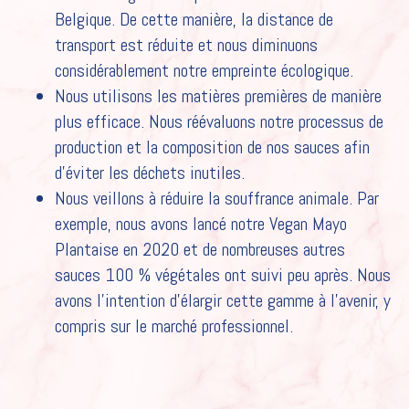
Belgique. De cette manière, la distance de
transport est réduite et nous diminuons
HOME
considérablement notre empreinte écologique.
Nous utilisons les matières premières de manière
NOS SAUCES
plus efficace. Nous réévaluons notre processus de
NOTRE HISTOIRE
production et la composition de nos sauces afin
d’éviter les déchets inutiles.
RECETTES
Nous veillons à réduire la souffrance animale. Par
CAREER
exemple, nous avons lancé notre Vegan Mayo
Plantaise en 2020 et de nombreuses autres
POUR LES PROFESSIONNELS
sauces 100 % végétales ont suivi peu après. Nous
avons l’intention d’élargir cette gamme à l’avenir, y
FR
compris sur le marché professionnel.
NL
EN