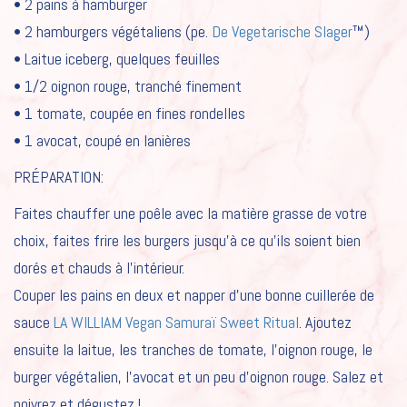
• 2 pains à hamburger
• 2 hamburgers végétaliens (pe.
De Vegetarische Slager
™)
• Laitue iceberg, quelques feuilles
HOME
• 1/2 oignon rouge, tranché finement
NOS SAUCES
• 1 tomate, coupée en fines rondelles
• 1 avocat, coupé en lanières
NOTRE HISTOIRE
PRÉPARATION:
RECETTES
Faites chauffer une poêle avec la matière grasse de votre
CAREER
choix, faites frire les burgers jusqu’à ce qu’ils soient bien
POUR LES PROFESSIONNELS
dorés et chauds à l’intérieur.
Couper les pains en deux et napper d’une bonne cuillerée de
FR
sauce
LA WILLIAM Vegan Samuraï Sweet Ritual
. Ajoutez
NL
ensuite la laitue, les tranches de tomate, l’oignon rouge, le
EN
burger végétalien, l’avocat et un peu d’oignon rouge. Salez et
poivrez et dégustez !