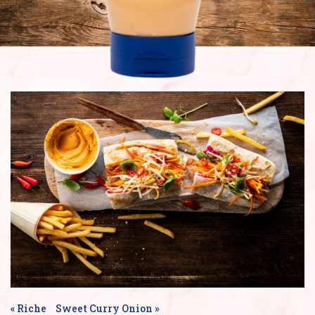
«
Riche
Sweet Curry Onion
»