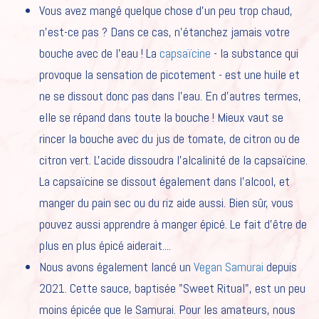
Vous avez mangé quelque chose d'un peu trop chaud,
n'est-ce pas ? Dans ce cas, n'étanchez jamais votre
bouche avec de l'eau ! La
capsaïcine
- la substance qui
HOME
provoque la sensation de picotement - est une huile et
NOS SAUCES
ne se dissout donc pas dans l'eau. En d'autres termes,
elle se répand dans toute la bouche ! Mieux vaut se
NOTRE HISTOIRE
rincer la bouche avec du jus de tomate, de citron ou de
RECETTES
citron vert. L'acide dissoudra l'alcalinité de la capsaïcine.
CAREER
La capsaïcine se dissout également dans l'alcool, et
manger du pain sec ou du riz aide aussi. Bien sûr, vous
POUR LES PROFESSIONNELS
pouvez aussi apprendre à manger épicé. Le fait d'être de
plus en plus épicé aiderait....
FR
NL
Nous avons également lancé un
Vegan Samurai
depuis
2021. Cette sauce, baptisée "Sweet Ritual", est un peu
EN
moins épicée que le Samurai. Pour les amateurs, nous