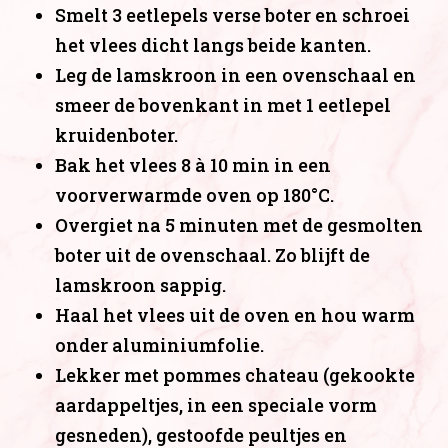
Smelt 3 eetlepels verse boter en schroei
het vlees dicht langs beide kanten.
HOME
Leg de lamskroon in een ovenschaal en
smeer de bovenkant in met 1 eetlepel
ONZE SAUZEN
kruidenboter.
OVER LA WILLIAM
Bak het vlees 8 à 10 min in een
voorverwarmde oven op 180°C.
GERECHTEN
Overgiet na 5 minuten met de gesmolten
NIEUWS
boter uit de ovenschaal. Zo blijft de
lamskroon sappig.
CAREER
Haal het vlees uit de oven en hou warm
VOOR PROFESSIONALS
onder aluminiumfolie.
Lekker met pommes chateau (gekookte
#
aardappeltjes, in een speciale vorm
gesneden), gestoofde peultjes en