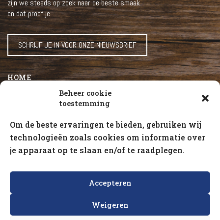
zijn we steeds op zoek naar de beste smaak
en dat proef je.
SCHRIJF JE IN VOOR ONZE NIEUWSBRIEF
HOME
ONZE SAUZEN
Beheer cookie
toestemming
OVER LA WILLIAM
GERECHTEN
Om de beste ervaringen te bieden, gebruiken wij
NIEUWS
technologieën zoals cookies om informatie over
je apparaat op te slaan en/of te raadplegen.
CAREER
VOOR PROFESSIONALS
Accepteren
Volg ons
Weigeren