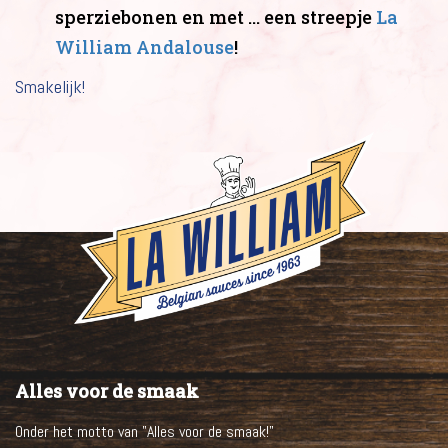
NL
sperziebonen en met … een streepje
La
FR
William Andalouse
!
EN
Smakelijk!
Alles voor de smaak
Onder het motto van "Alles voor de smaak!"